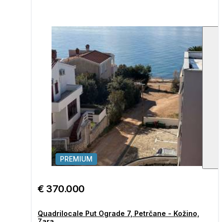
PREMIUM
1
/
€ 370.000
Quadrilocale Put Ograde 7, Petrčane - Kožino,
Zara