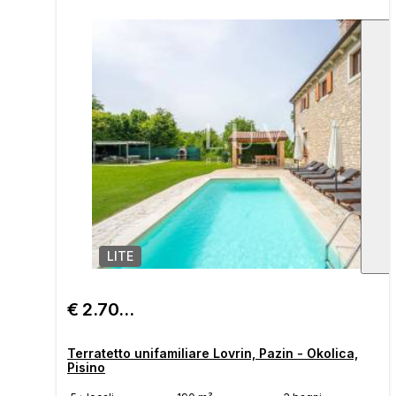
LITE
1
/
€ 2.700/mese
Terratetto unifamiliare Lovrin, Pazin - Okolica,
Pisino