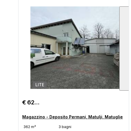
LITE
1
/
€ 625.000
Magazzino - Deposito Permani, Matulji, Matuglie