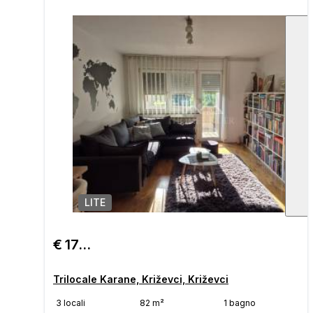
LITE
1
/
€ 170.000
Trilocale Karane, Križevci, Križevci