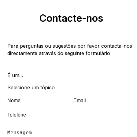
do anúncio, através do formulário de
pessoal, clique em "Eliminar perfil" para
contacto ou por telefone, se o seu número
remover permanentemente o seu perfil de
Contacte-nos
for visível.
utilizador. Esta operação implica a eliminação
definitiva dos dados pessoais do utilizador dos
nossos sistemas.
Para perguntas ou sugestões por favor contacta-nos
Para mais informações sobre a privacidade e
directamente através do seguinte formulário
processamento de dados pessoais, consulte
esta página
É um...
Selecione um tópico