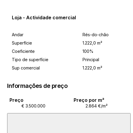
U neposrednoj blizini nalazi se svi bitni sadržaji
uključujući i sportske terene.
Loja - Actividade comercial
Andar
Rés-do-chão
Superfície
1.222,0 m²
Coeficiente
100%
Tipo de superfície
Principal
Sup comercial
1.222,0 m²
Informações de preço
Preço
Preço por m²
€ 3.500.000
2.864 €/m²