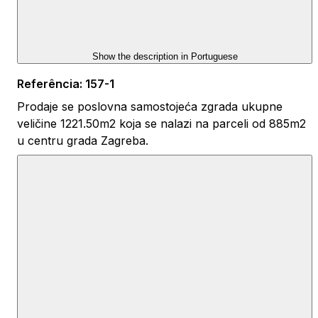
Show the description in
Portuguese
Referência
:
157-1
Prodaje se poslovna samostojeća zgrada ukupne
veličine 1221.50m2 koja se nalazi na parceli od 885m2
u centru grada Zagreba.
Pripadajuće vlastito parkiralište veličine 220m2.
Lijepo uređeni i opremljeni prostori građeni po najvišim
standardima – ECE B.
OPREMLJENOST POSLOVNOG PROSTORA:
vlastita plinska kotlovnica s automatikom
etažno digitalnim podešavanjem temperature prostora
telefonski i Internet priključci
moguće je uvesti optički kabel velike brzine – trenutno
60Mbps