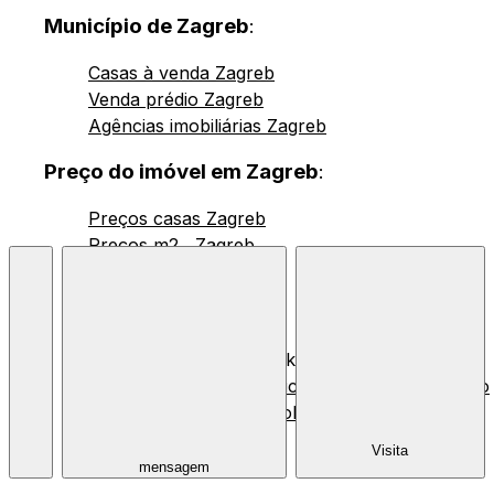
Município de Zagreb
:
Casas à venda Zagreb
Venda prédio Zagreb
Agências imobiliárias Zagreb
Preço do imóvel em Zagreb
:
Preços casas Zagreb
Preços m2 , Zagreb
© 2026 Nekretnine.hr |
Condições Gerais
,
Política de Privacidade
e
Uso
de Cookies
Visita
mensagem