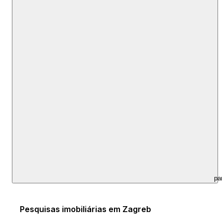
pa
Pesquisas imobiliárias em Zagreb