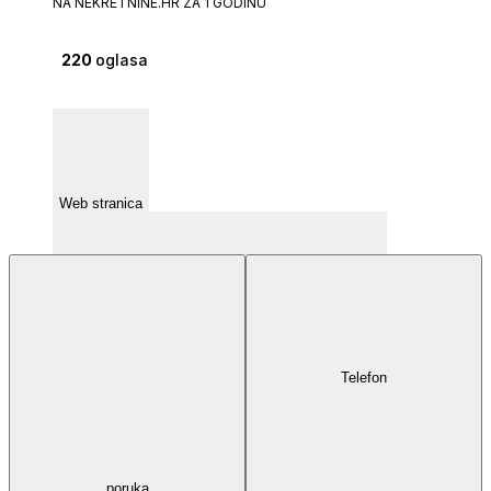
NA NEKRETNINE.HR ZA 1 GODINU
220
oglasa
Web stranica
Telefon
poruka