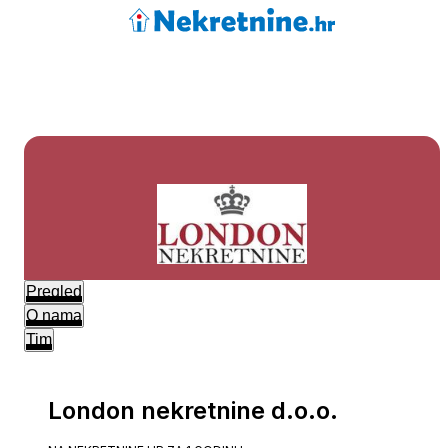
Pregled
O nama
Tim
London nekretnine d.o.o.