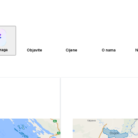
traga
Objavite
Cijene
O nama
N