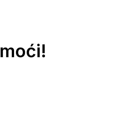
moći!