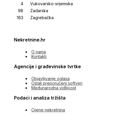
Vukovarsko-srijemska
Zadarska
Zagrebačka
Nekretnine.hr
O nama
Kontakti
Agencije i građevinske tvrtke
Objavljivanje oglasa
Ostali preporučeni softveri
Međunarodna vidljivost
Podaci i analiza tržišta
Cijene nekretnina