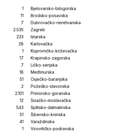
Bjelovarsko-bilogorska
Brodsko-posavska
Dubrovačko-neretvanska
Zagreb
Istarska
Karlovačka
Koprivničko-križevačka
Krapinsko-zagorska
Ličko-senjska
Međimurska
Osječko-baranjska
Požeško-slavonska
Primorsko-goranska
Sisačko-moslavačka
Splitsko-dalmatinska
Šibensko-kninska
Varaždinska
Virovitičko-podravska