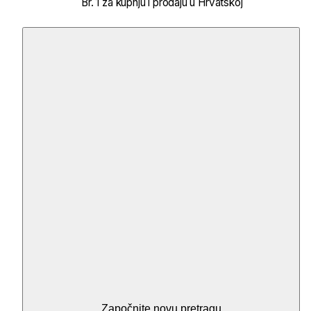
Br. 1 za kupnju i prodaju u Hrvatskoj
Započnite novu pretragu