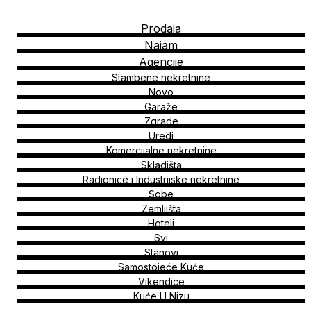
Prodaja
Najam
Agencije
Stambene nekretnine
Novo
Garaže
Zgrade
Uredi
Komercijalne nekretnine
Skladišta
Radionice i Industrijske nekretnine
Sobe
Zemljišta
Hoteli
Svi
Stanovi
Samostojeće Kuće
Vikendice
Kuće U Nizu