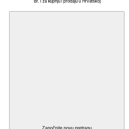
Br. 1 za kupnju i prodaju u Hrvatskoj
Započnite novu pretragu