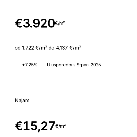
€
3.920
€/
m²
od 1.722 €/m² do 4.137 €/m²
+7.25%
U usporedbi s Srpanj 2025
Najam
€
15,27
€/
m²