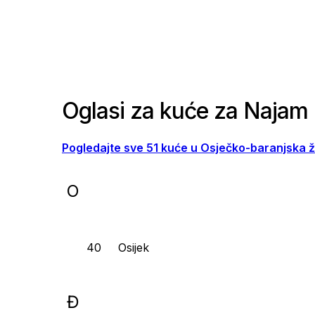
Oglasi za kuće za Najam 
Pogledajte sve 51 kuće u Osječko-baranjska ž
O
Osijek
Đ