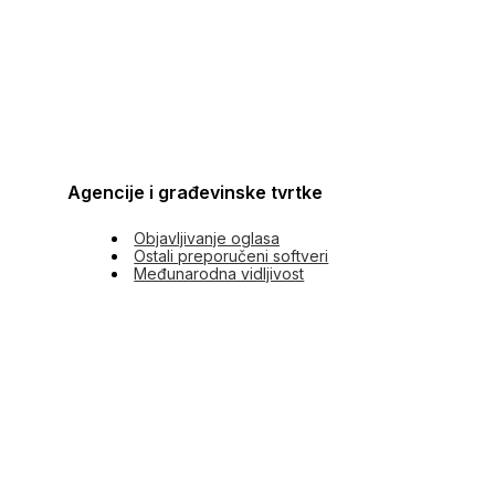
Agencije i građevinske tvrtke
Objavljivanje oglasa
Ostali preporučeni softveri
Međunarodna vidljivost