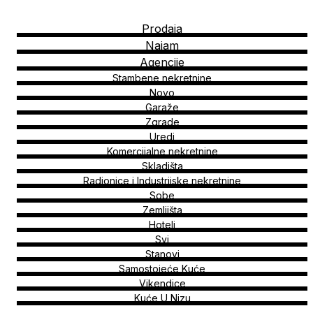
Prodaja
Najam
Agencije
Stambene nekretnine
Novo
Garaže
Zgrade
Uredi
Komercijalne nekretnine
Skladišta
Radionice i Industrijske nekretnine
Sobe
Zemljišta
Hoteli
Svi
Stanovi
Samostojeće Kuće
Vikendice
Kuće U Nizu