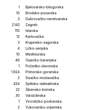
Bjelovarsko-bilogorska
Brodsko-posavska
Dubrovačko-neretvanska
Zagreb
Istarska
Karlovačka
Krapinsko-zagorska
Ličko-senjska
Međimurska
Osječko-baranjska
Požeško-slavonska
Primorsko-goranska
Sisačko-moslavačka
Splitsko-dalmatinska
Šibensko-kninska
Varaždinska
Virovitičko-podravska
Vukovarsko-srijemska