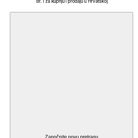
Br. 1 za kupnju i prodaju u Hrvatskoj
Započnite novu pretragu