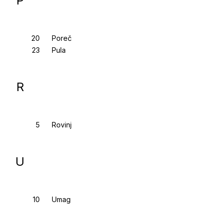
P
Poreč
Pula
R
Rovinj
U
Umag