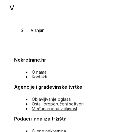
V
Višnjan
Nekretnine.hr
O nama
Kontakti
Agencije i građevinske tvrtke
Objavljivanje oglasa
Ostali preporučeni softveri
Međunarodna vidljivost
Podaci i analiza tržišta
Cijene nekretnina