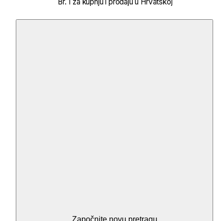
Br. 1 za kupnju i prodaju u Hrvatskoj
Započnite novu pretragu