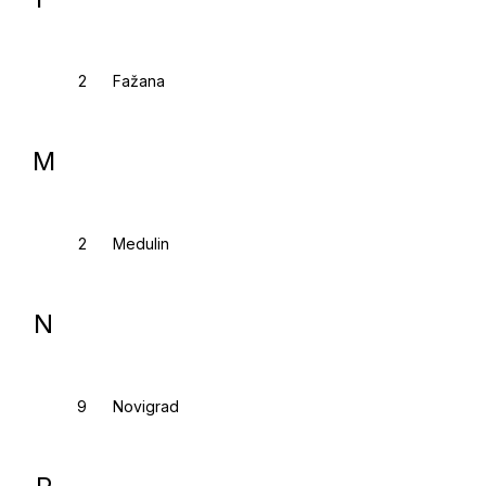
Fažana
M
Medulin
N
Novigrad