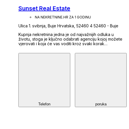
Sunset Real Estate
NA NEKRETNINE.HR ZA 1 GODINU
Ulica 1. svibnja, Buje Hrvatska, 52460 4 52460 - Buje
Kupnja nekretnina jedna je od najvažnijih odluka u
životu, stoga je ključno odabrati agenciju kojoj možete
vjerovati i koja će vas voditi kroz svaki korak
kupoprodaje vaše buduće nekretnine. U agenciji
SUNSET REAL ESTATE posvećeni smo neprestanom
usavršavanju i prilagodbi dinamičnom tržištu kako bismo
osigurali vrhunsku razinu usluge našim klijentima.
Surađujemo s brojnim stručnjacima neophodnim u
procesu prometa i gradnje nekretnina, uključujući
odvjetnike, javne bilježnike, projektante, geodete,
investitore, građevinare i druge stručnjake. Naša
agencija licencirana je i upisana u registar posrednika i
imenik agenta posredovanja u prometu nekretnina, što
jamči našu profesionalnost i predanost visokim
standardima kvalitete. Mi smo agencija koja će uvijek
imati vremena za vas te ćemo vam nakon kupoprodaje
Telefon
poruka
pomoći oko prijepisa svih priključaka, prijava kod
nadležnih tijela pa sve do pronalaženja adekvatnog
majstora za potrebne radove. Glavno područje našeg
djelovanja proteže se od sjeverozapadne Istre do
krajnjeg juga poluotoka. Ako kupujete ili prodajete