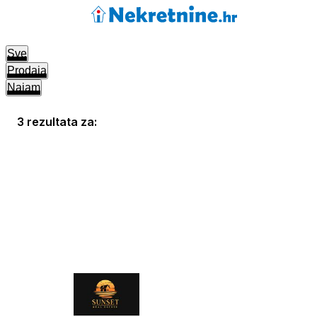
Sve
Prodaja
Najam
3 rezultata za: