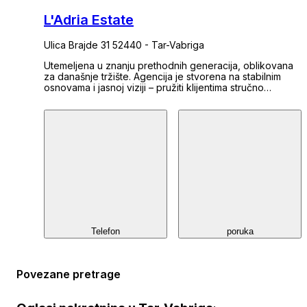
L'Adria Estate
Ulica Brajde 31 52440 - Tar-Vabriga
Utemeljena u znanju prethodnih generacija, oblikovana
za današnje tržište. Agencija je stvorena na stabilnim
osnovama i jasnoj viziji – pružiti klijentima stručno
vodstvo u svijetu nekretnina, s posebnim fokusom na
Istarski poluotok. Specijalizirani smo za posredovanje u
kupnji i prodaji, analizu tržišta te savjetovanje usmjereno
na isplativost i dugoročni povrat na ulaganje. Naš cilj nije
samo pronaći nekretninu – već stvarati vrijednost: kroz
dom, poslovnu priliku ili sigurnu imovinu za budućnost.
Telefon
poruka
Povezane pretrage