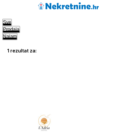
Sve
Prodaja
Najam
1 rezultat za: