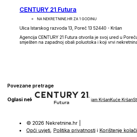
CENTURY 21 Futura
NA NEKRETNINE.HR ZA 1 GODINU
Ulica Istarskog razvoda 13, Poreč 13 52440 - Kršan
Agencija CENTURY 21 Futura otvorila je svoj ured u Poreču,
smješten na zapadnoj obali poluotoka i koji vrvi nekretn
Djelovanjem na području grada Poreča i njegove šire oko
zemljišta, stanove i kuće u centru gradskih zbivanja, ali i u
vinogradima s pogledom koji seže do mora. Posjedovanjem licence, upisom u Registar posrednika u
prometu nekretnina pri HGK i stručnim pristupom materiji
ostvaruje svoju misiju pružanja profesionalne usluge pos
potencijalnih klijenata na način da im se omogući sigurna i 
tržištem nekretnina i zakonodavstvom. Obratite nam se s povjerenjem, a mi ćemo učiniti sve da ga
opravdamo i zadržimo!
Povezane pretrage
Oglasi nekretnina u Kršan
:
Najam Kršan
Kuće Kršan
S
© 2026 Nekretnine.hr |
Opći uvjeti
,
Politika privatnosti
i
Korištenje kolač