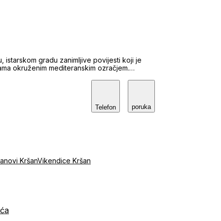
 istarskom gradu zanimljive povijesti koji je
inama okruženim mediteranskim ozračjem.
lice agencija obuhvaća poslovne prostore,
 mirnijim mjestima okruženim maslinicima i
, agenciji je omogućeno da svakodnevno
poruka
redovanja u prometu nekretnina između
Telefon
kvalitetna prodaja, najam ili kupnja u skladu s
tanovi Kršan
Vikendice Kršan
ića