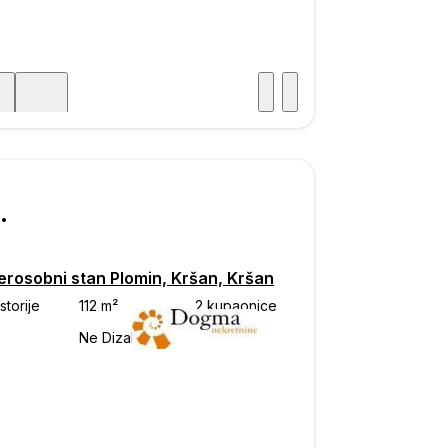
Posjet
ka
750
erosobni stan Plomin, Kršan, Kršan