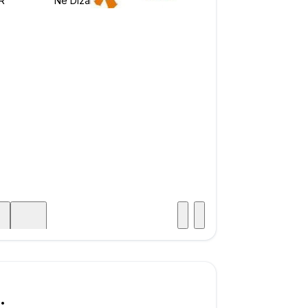
Posjet
ka
500