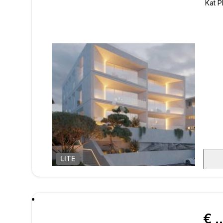
LITE
1
/
6
poru
€ 607.