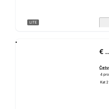
LITE
1
/
6
poru
€ 618.
Četv