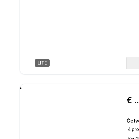
LITE
1
/
6
poru
€ 537.
Četv