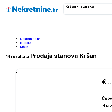
Kršan • Istarska
Nekretnine.hr
Istarska
Kršan
Prodaja stanova Kršan
14 rezultata
€ 551.
Četv