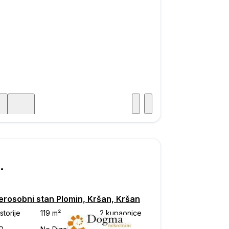
Posjet
ka
750
erosobni stan Plomin, Kršan, Kršan