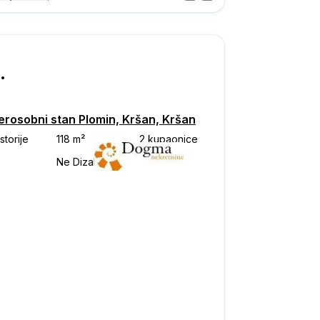
Posjet
ka
500
erosobni stan Plomin, Kršan, Kršan