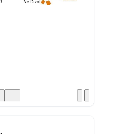
Posjet
ka
750