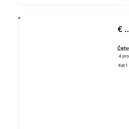
poru
€ 593.
Četv