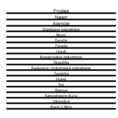
Prodaja
Najam
Agencije
Stambene nekretnine
Novo
Garaže
Zgrade
Uredi
Komercijalne nekretnine
Skladišta
Radionice i Industrijske nekretnine
Zemljišta
Hoteli
Svi
Stanovi
Samostojeće Kuće
Vikendice
Kuće U Nizu