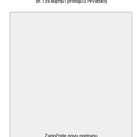
Br. 1 za kupnju i prodaju u Hrvatskoj
Započnite novu pretragu