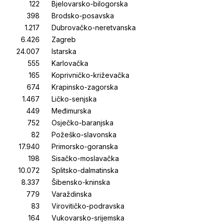
Bjelovarsko-bilogorska
Brodsko-posavska
Dubrovačko-neretvanska
Zagreb
Istarska
Karlovačka
Koprivničko-križevačka
Krapinsko-zagorska
Ličko-senjska
Međimurska
Osječko-baranjska
Požeško-slavonska
Primorsko-goranska
Sisačko-moslavačka
Splitsko-dalmatinska
Šibensko-kninska
Varaždinska
Virovitičko-podravska
Vukovarsko-srijemska