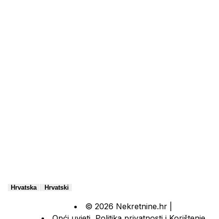
|
Hrvatska
Hrvatski
© 2026 Nekretnine.hr |
Opći uvjeti
,
Politika privatnosti
i
Korištenje