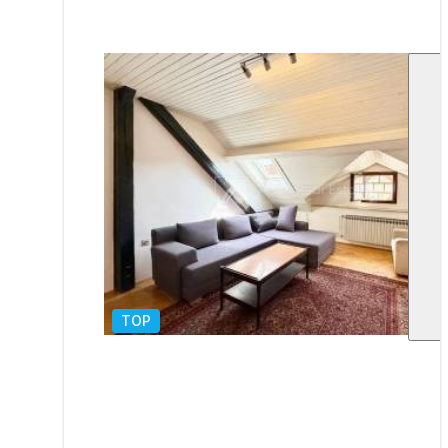
TOP
1
/