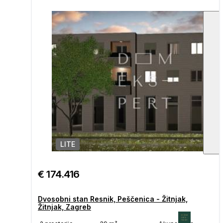
LITE
1
/
€ 174.416
Dvosobni stan Resnik, Peščenica - Žitnjak,
Žitnjak, Zagreb