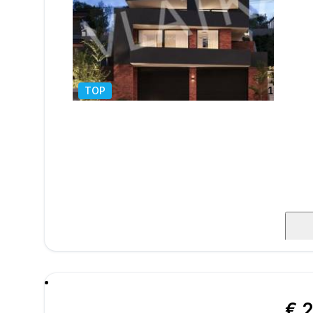
površi
prekra
opreml
moder
alumin
TOP
1
/
10
poru