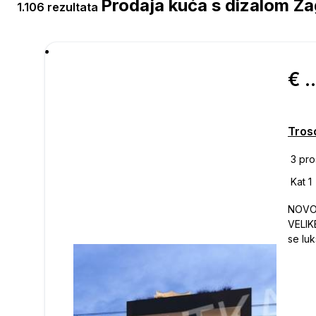
Prodaja kuća s dizalom Z
1.106 rezultata
€ 440.
NOVO
VELIKE
se lu
u mirno
površ
dnevn
spavaće sobe, ku
vrije