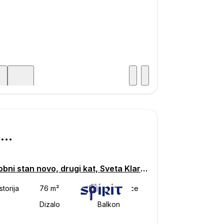
Posjet
ka
€ 242.560
Trosobni stan novo, drugi kat, Sveta Klara, Zagreb