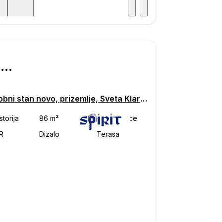
Posjet
ka
€ 275.744
Trosobni stan novo, prizemlje, Sveta Klara, Zagreb