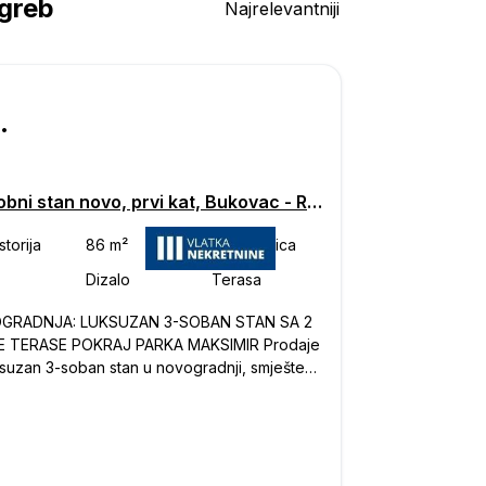
agreb
Najrelevantniji
000
Trosobni stan novo, prvi kat, Bukovac - Remete, Zagreb
GRADNJA: LUKSUZAN 3-SOBAN STAN SA 2
 TERASE POKRAJ PARKA MAKSIMIR Prodaje
ksuzan 3-soban stan u novogradnji, smješten
m i zelenom naselju Maksimir. Stan ukupne
ine 86.25 m² sastoji se od: prostranog
og boravka s kuhinjom i blagovaonicom, 2
paonice i hodnika. Posebnu
dnost ovom stanu daju prostrane vanjske