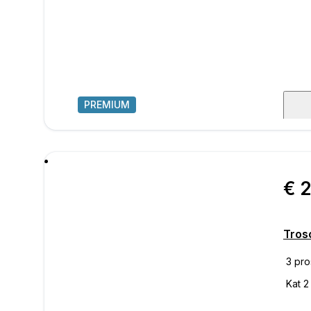
PREMIUM
1
/
3
poru