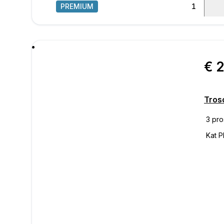
PREMIUM
1
/
15
poru