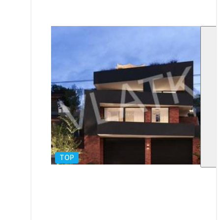
TOP
1
/