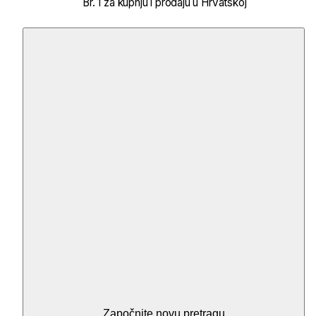
Br. 1 za kupnju i prodaju u Hrvatskoj
Započnite novu pretragu