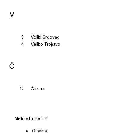
V
Veliki Grđevac
Veliko Trojstvo
Č
Čazma
Nekretnine.hr
O nama