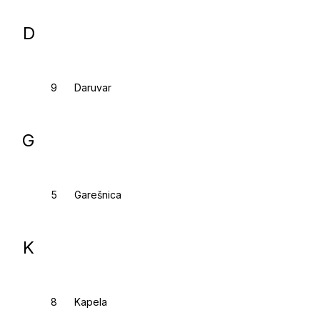
D
Daruvar
G
Garešnica
K
Kapela