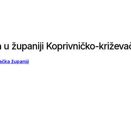
a u županiji Koprivničko-križeva
ačka županiji