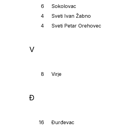
Sokolovac
Sveti Ivan Žabno
Sveti Petar Orehovec
V
Virje
Đ
Đurđevac