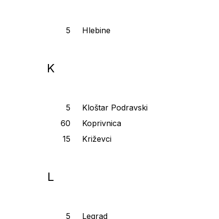
Hlebine
K
Kloštar Podravski
Koprivnica
Križevci
L
Legrad