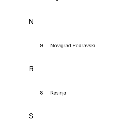
N
Novigrad Podravski
R
Rasinja
S