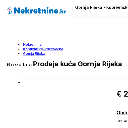
Gornja Rijeka • Koprivnič
Nekretnine.hr
Koprivničko-križevačka
Gornja Rijeka
Prodaja kuća Gornja Rijeka
6 rezultata
€ 