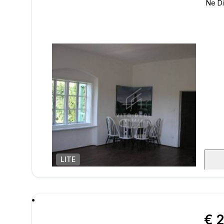
LITE
1
/
20
poru