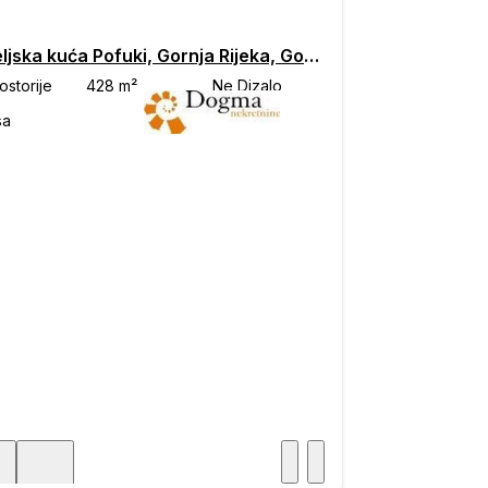
Obiteljska kuća Pofuki, Gornja Rijeka, Gornja Rijeka