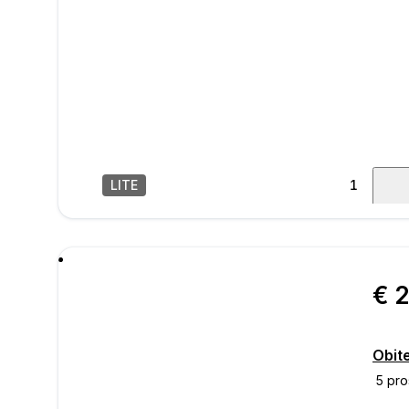
LITE
1
/
11
poru
Obite