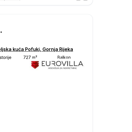
Posjet
ka
000
ljska kuća Pofuki, Gornja Rijeka