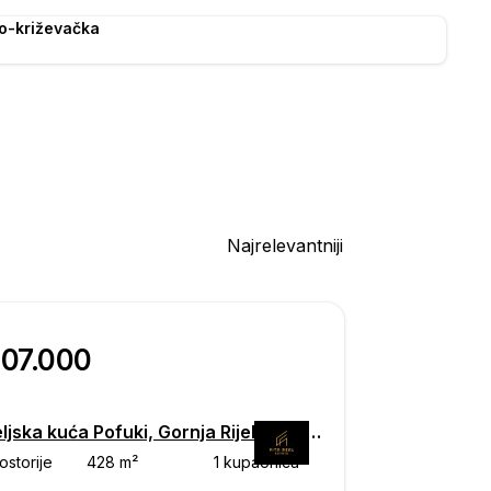
ko-križevačka
Najrelevantniji
207.000
Obiteljska kuća Pofuki, Gornja Rijeka, Gornja Rijeka