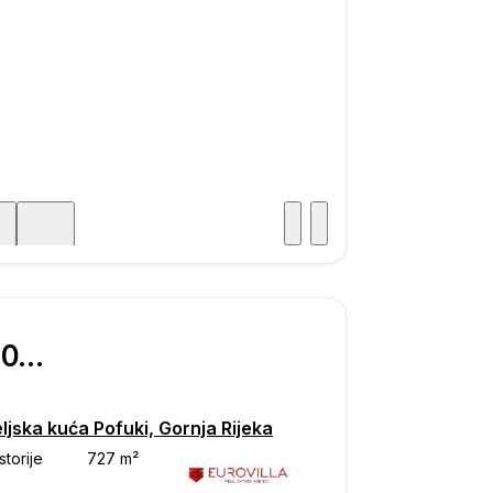
Posjet
ka
€ 207.000
ljska kuća Pofuki, Gornja Rijeka