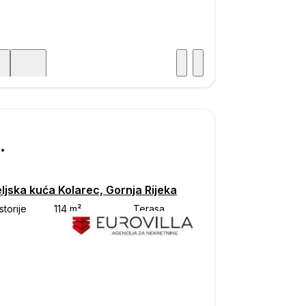
Posjet
ka
000
ljska kuća Kolarec, Gornja Rijeka