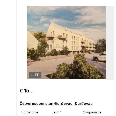
LITE
1
/
€ 150.000
Četverosobni stan Đurđevac, Đurđevac