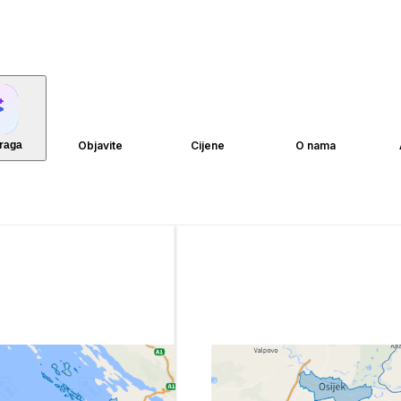
traga
Objavite
Cijene
O nama