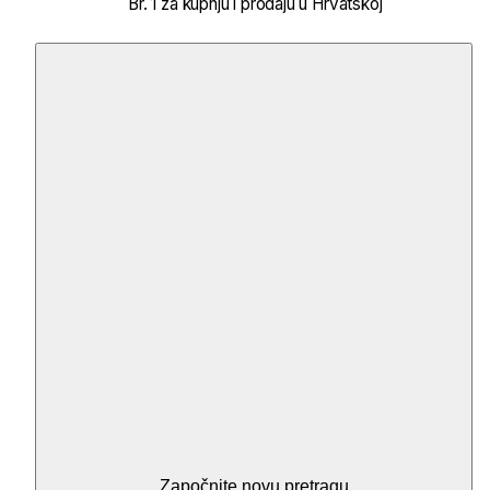
Br. 1 za kupnju i prodaju u Hrvatskoj
Započnite novu pretragu