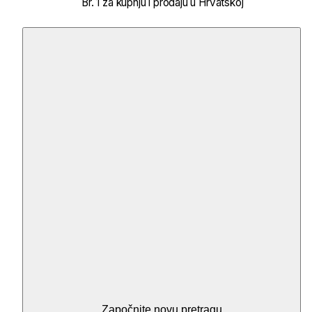
Br. 1 za kupnju i prodaju u Hrvatskoj
Započnite novu pretragu