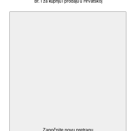
Br. 1 za kupnju i prodaju u Hrvatskoj
Započnite novu pretragu