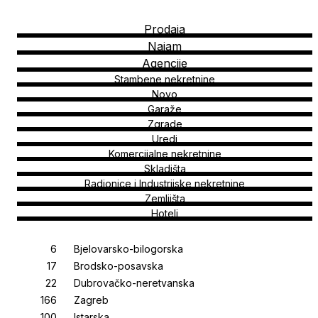
Prodaja
Najam
Agencije
Stambene nekretnine
Novo
Garaže
Zgrade
Uredi
Komercijalne nekretnine
Skladišta
Radionice i Industrijske nekretnine
Zemljišta
Hoteli
Bjelovarsko-bilogorska
Brodsko-posavska
Dubrovačko-neretvanska
Zagreb
Istarska