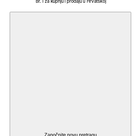
Br. 1 za kupnju i prodaju u Hrvatskoj
Započnite novu pretragu