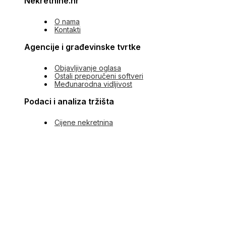
Nekretnine.hr
O nama
Kontakti
Agencije i građevinske tvrtke
Objavljivanje oglasa
Ostali preporučeni softveri
Međunarodna vidljivost
Podaci i analiza tržišta
Cijene nekretnina