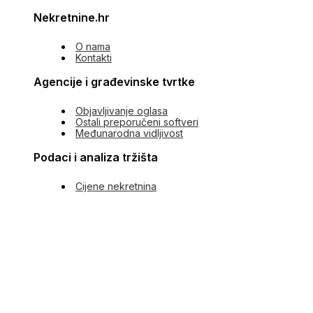
Nekretnine.hr
O nama
Kontakti
Agencije i građevinske tvrtke
Objavljivanje oglasa
Ostali preporučeni softveri
Međunarodna vidljivost
Podaci i analiza tržišta
Cijene nekretnina