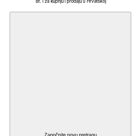
Br. 1 za kupnju i prodaju u Hrvatskoj
Započnite novu pretragu