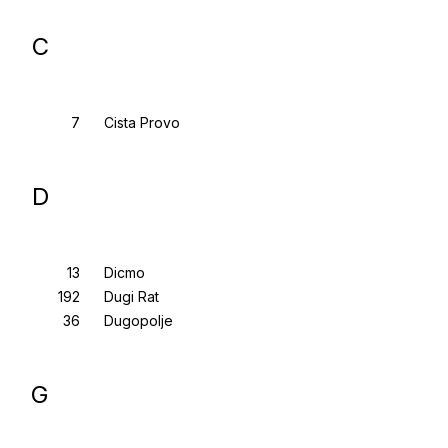
C
Cista Provo
D
Dicmo
Dugi Rat
Dugopolje
G