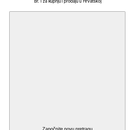
Br. 1 za kupnju i prodaju u Hrvatskoj
Započnite novu pretragu