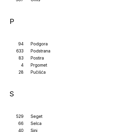
P
Podgora
Podstrana
Postira
Prgomet
Pučišća
S
Seget
Selca
Sinj