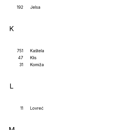
Jelsa
K
Kaštela
Klis
Komiža
L
Lovreć
M