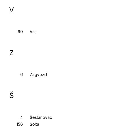
V
Vis
Z
Zagvozd
Š
Šestanovac
Šolta