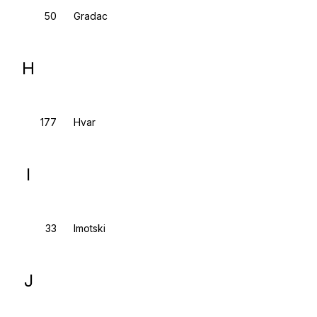
Gradac
H
Hvar
I
Imotski
J