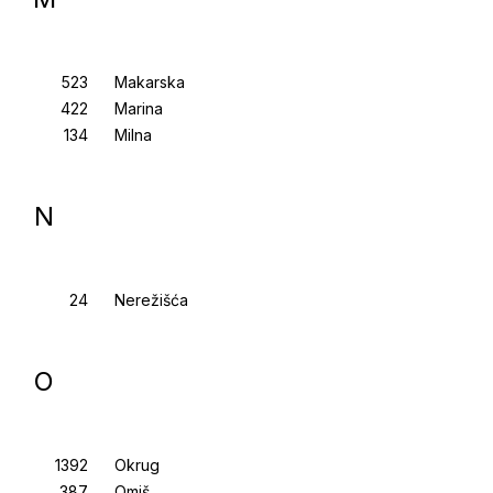
Makarska
Marina
Milna
N
Nerežišća
O
Okrug
Omiš