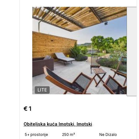
LITE
1
/
€ 1
Obiteljska kuća Imotski, Imotski