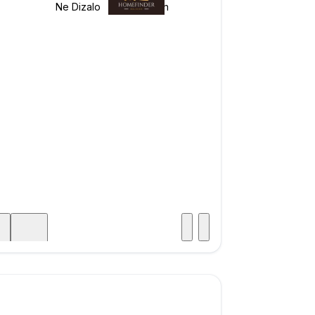
Posjet
ka
.000