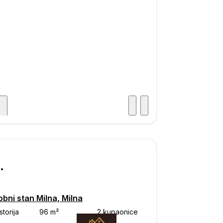
ka
000
bni stan Milna, Milna