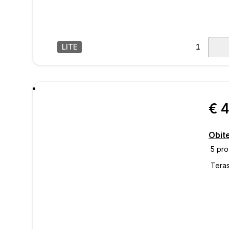
LITE
1
/
15
poru
€ 
Obit