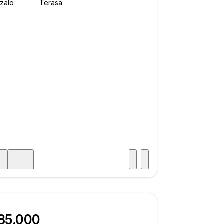
Posjet
ka
185.000