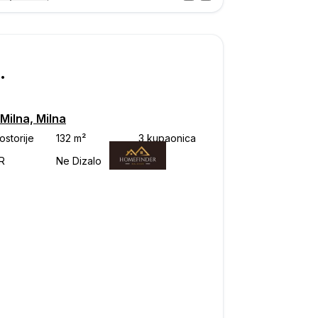
Posjet
ka
000
Milna, Milna