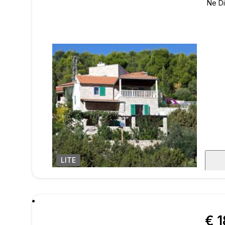
LITE
1
/
29
poru
€ 