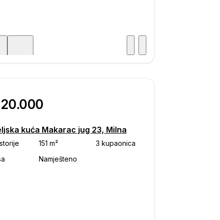
Posjet
ka
420.000
eljska kuća Makarac jug 23, Milna