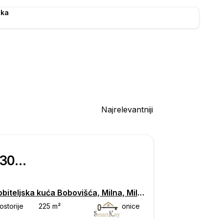
ska
Najrelevantniji
€ 730.000
Višeobiteljska kuća Bobovišća, Milna, Milna