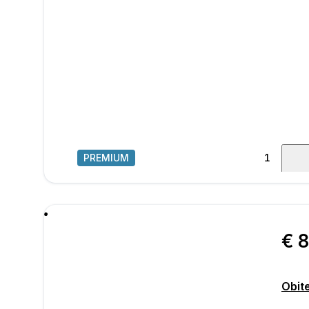
PREMIUM
1
/
11
poru
€ 
Obit