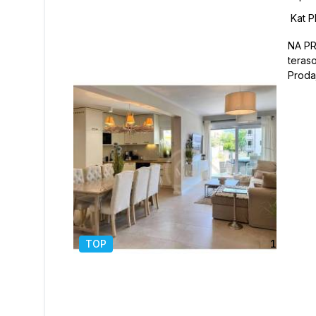
NA PR
teras
Proda
prizem
Zelenka u Ma
Površ
čak 7
kuhin
kupaon
dnevn
mjest
mogućn
predn
Mogu
TOP
1
/
25