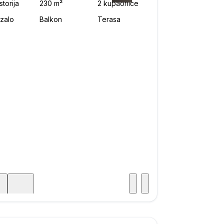
Posjet
ka