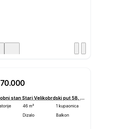
Posjet
ka
270.000
Dvosobni stan Stari Velikobrdski put 58, Makarska