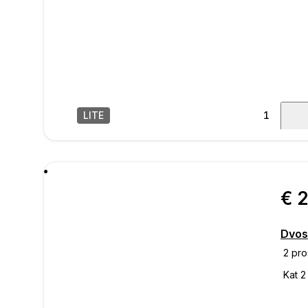
LITE
1
/
11
poru
€ 