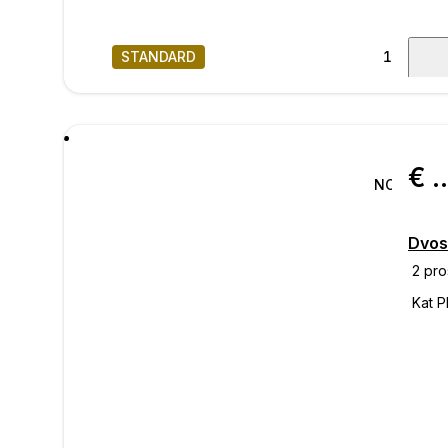
STANDARD
1
/
35
poru
€ 232.
NOVO