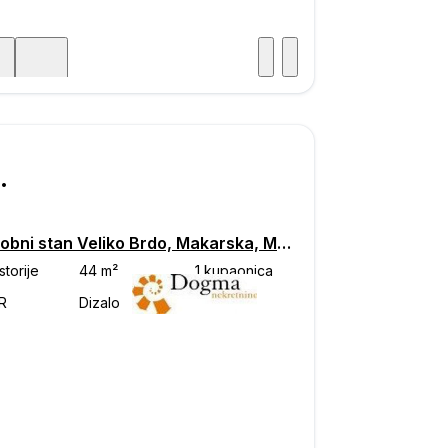
Posjet
ka
180
Dvosobni stan Veliko Brdo, Makarska, Makarska