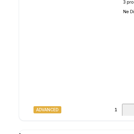
ADVANCED
1
/
20
poru