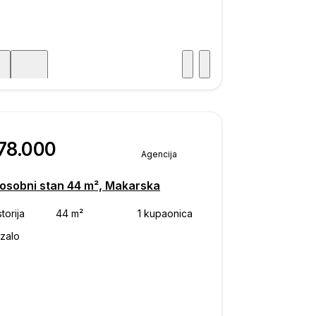
Posjet
ka
78.000
Agencija
osobni stan 44 m², Makarska