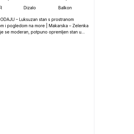
ODAJU – Luksuzan stan s prostranom
om i pogledom na more | Makarska – Zelenka
je se moderan, potpuno opremljen stan u
lju novogradnje na atraktivnoj lokaciji
karskoj. Osnovne karakteristike: -
ina: 70 m² stambenog prostora + terasa od
0 m² - Sastoji se od: dvije spavaće sobe,
je, blagovaonice, dnevnog boravka,
ice i prostrane terase - Klimatizirano:
i boravak i obje spavaće sobe - Parkirno
o: vanjsko parkirno mjesto odmah uz terasu, s
ošću direktnog ulaza u stan Dodatne
osti: - Otvoren pogled na more s terase -
ć