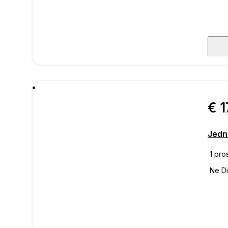
poru
€ 1
Jedn