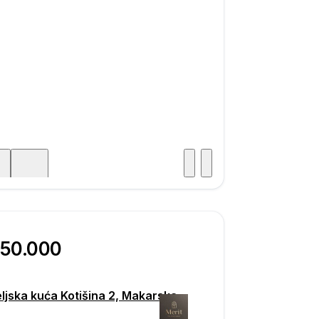
Posjet
ka
850.000
eljska kuća Kotišina 2, Makarska