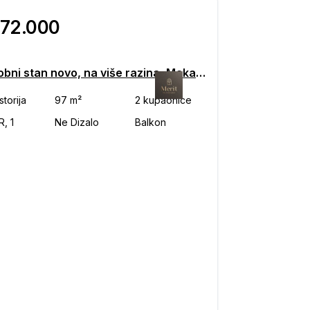
372.000
Trosobni stan novo, na više razina, Makarska