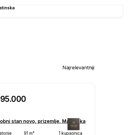
atinska
Najrelevantniji
295.000
obni stan novo, prizemlje, Makarska