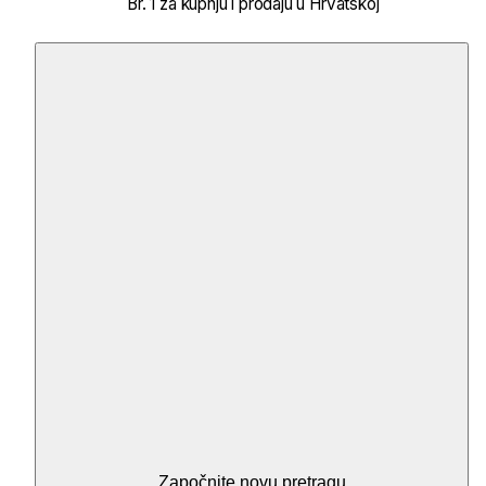
Br. 1 za kupnju i prodaju u Hrvatskoj
Započnite novu pretragu