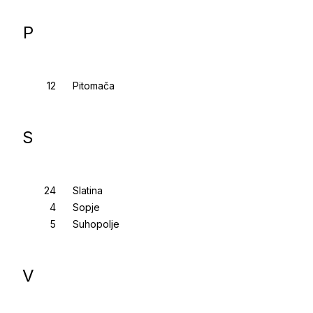
P
Pitomača
S
Slatina
Sopje
Suhopolje
V