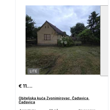
LITE
€ 11.900
Obiteljska kuća Zvonimirovac, Čađavica,
Čađavica