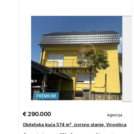
PREMIUM
1
/
€ 290.000
Agencija
Obiteljska kuća 574 m², izvrsno stanje, Virovitica