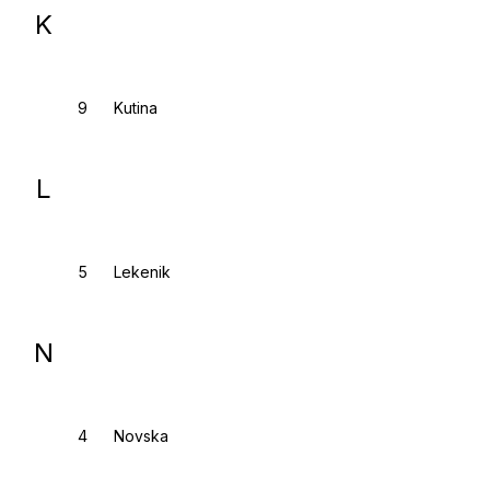
K
Kutina
L
Lekenik
N
Novska