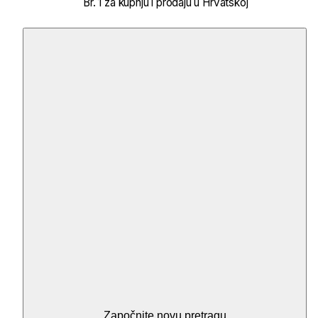
Br. 1 za kupnju i prodaju u Hrvatskoj
Započnite novu pretragu