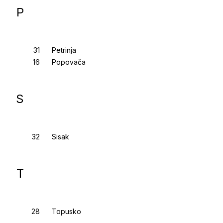
P
Petrinja
Popovača
S
Sisak
T
Topusko