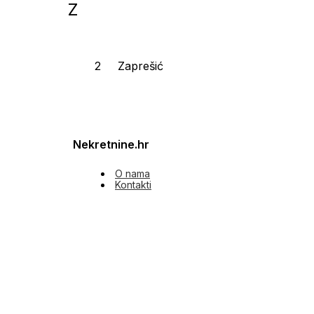
Z
Zaprešić
Nekretnine.hr
O nama
Kontakti