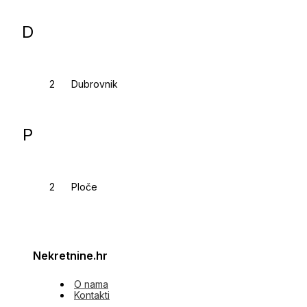
D
Dubrovnik
P
Ploče
Nekretnine.hr
O nama
Kontakti