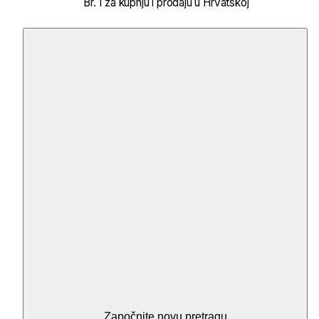
Br. 1 za kupnju i prodaju u Hrvatskoj
Započnite novu pretragu