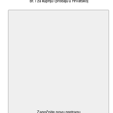
Br. 1 za kupnju i prodaju u Hrvatskoj
Započnite novu pretragu