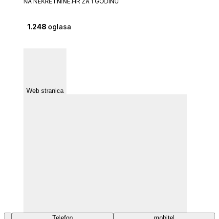
NA NEKRETNINE.HR ZA 1 GODINU
1.248
oglasa
Web stranica
Telefon
mobitel