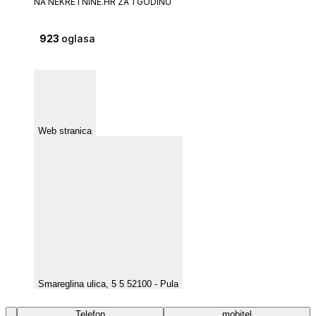
NA NEKRETNINE.HR ZA 1 GODINU
923
oglasa
Web stranica
Smareglina ulica, 5 5 52100 - Pula
Telefon
mobitel