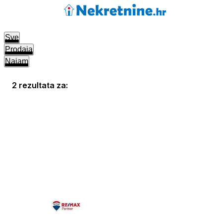
Sve
Prodaja
Najam
2 rezultata za: