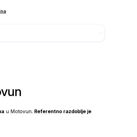
ina
ovun
na
u Motovun.
Referentno razdoblje je