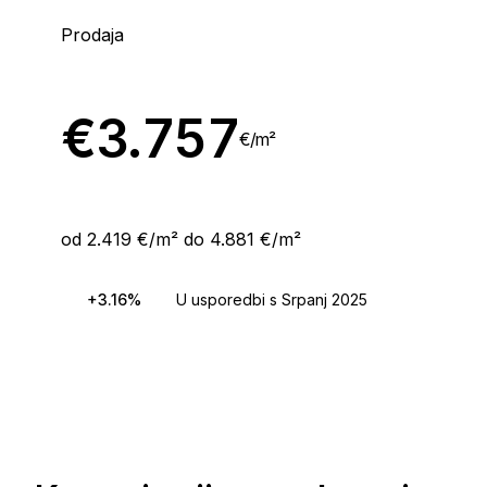
Prodaja
€
3.757
€/
m²
od 2.419 €/m² do 4.881 €/m²
+3.16%
U usporedbi s Srpanj 2025