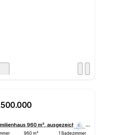
icht
.500.000
Einfamilienhaus 960 m², ausgezeichneter Zustand, Sveti Juraj na Bregu