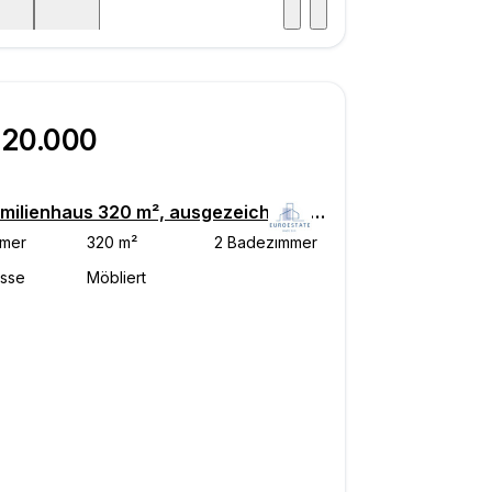
Besuch
icht
420.000
Einfamilienhaus 320 m², ausgezeichneter Zustand, Čakovec