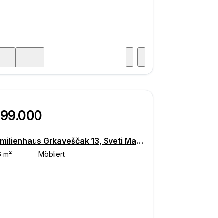
Besuch
icht
299.000
Einfamilienhaus Grkaveščak 13, Sveti Martin na Muri