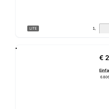
LITE
1
/
44
Nachr
€ 