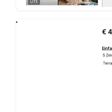
LITE
1
/
39
Nachr
€ 