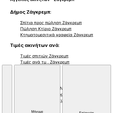
Δήμος Ζάγκρεμπ
:
Σπίτια προς πώληση Ζάγκρεμπ
Πώληση Κτίριο Ζάγκρεμπ
Κτηματομεσιτικά γραφεία Ζάγκρεμπ
Τιμές ακινήτων ανά
:
Τιμές σπιτιών Ζάγκρεμπ
Τιμές ανά τμ , Ζάγκρεμπ
© 2026 Nekretnine.hr |
Όροι Χρήσης
,
Προσωπικά Δεδομένα
και
Χρήση των cookies
Μήνυμα
Επίσκεψη