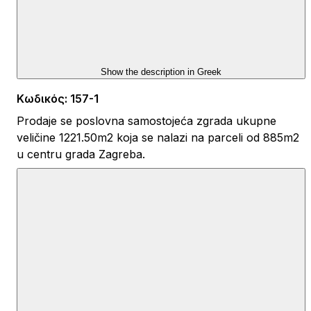
Show the description in
Greek
Κωδικός
:
157-1
Prodaje se poslovna samostojeća zgrada ukupne
veličine 1221.50m2 koja se nalazi na parceli od 885m2
u centru grada Zagreba.
Pripadajuće vlastito parkiralište veličine 220m2.
Lijepo uređeni i opremljeni prostori građeni po najvišim
standardima – ECE B.
OPREMLJENOST POSLOVNOG PROSTORA:
vlastita plinska kotlovnica s automatikom
etažno digitalnim podešavanjem temperature prostora
telefonski i Internet priključci
moguće je uvesti optički kabel velike brzine – trenutno