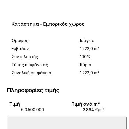
U neposrednoj blizini nalazi se svi bitni sadržaji
uključujući i sportske terene.
Κατάστημα - Εμπορικός χώρος
Όροφος
Ισόγειο
Εμβαδόν
1.222,0 m²
Συντελεστής
100%
Τύπος επιφάνειας
Κύρια
Συνολική επιφάνεια
1.222,0 m²
Πληροφορίες τιμής
Τιμή
Τιμή ανά m²
€ 3.500.000
2.864 €/m²